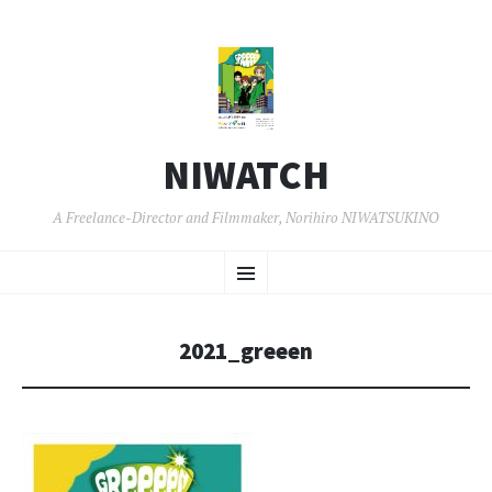
NIWATCH
A Freelance-Director and Filmmaker, Norihiro NIWATSUKINO
コ
メ
ン
テ
ン
ニ
ツ
2021_greeen
へ
ュ
移
動
ー