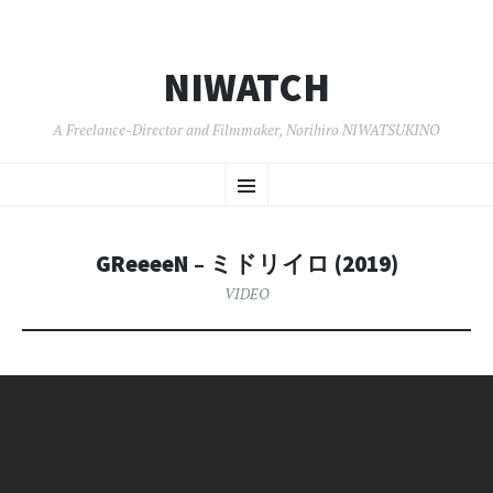
NIWATCH
A Freelance-Director and Filmmaker, Norihiro NIWATSUKINO
コ
メ
ン
テ
ン
ニ
ツ
GReeeeN – ミドリイロ (2019)
へ
ュ
移
VIDEO
動
ー