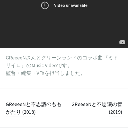
GReeeeNさんとグリーンランドのコラボ曲『ミド
リイロ』のMusic Videoです。
監督・編集・VFXを担当しました。
投
GReeeeNと不思議のもも
GReeeeNと不思議の管
稿
がたり (2018)
(2019)
ナ
ビ